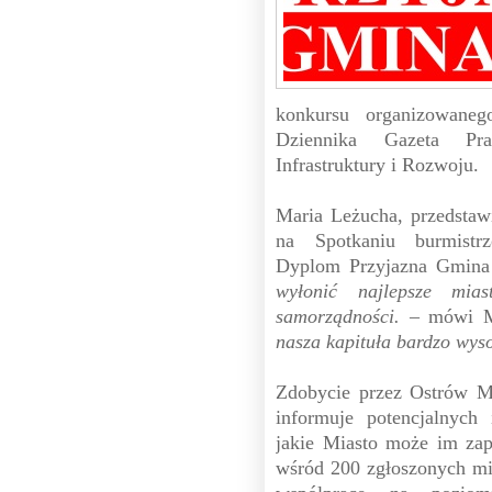
konkursu organizowane
Dziennika Gazeta Pr
Infrastruktury i Rozwoju.
Maria Leżucha, przedstaw
na Spotkaniu burmistr
Dyplom Przyjazna Gmina
wyłonić najlepsze mias
samorządności.
– mówi M
nasza kapituła bardzo wys
Zdobycie przez Ostrów M
informuje potencjalnych
jakie Miasto może im za
wśród 200 zgłoszonych mias