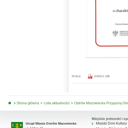
drukuj
pobierz plik
Jesteś tutaj
Strona główna
Lista aktualności
Ostrów Mazowiecka Przyjazną Gm
Miejskie jednostki i sp
Miejski Dom Kultury
Urząd Miasta Ostrów Mazowiecka