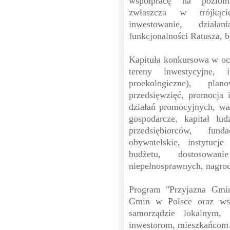
współpracę na poziomi
zwłaszcza w trójkącie
inwestowanie, dział
funkcjonalności Ratusza, b
Kapituła konkursowa w oc
tereny inwestycyjne
proekologiczne), pl
przedsięwzięć, promocja 
działań promocyjnych, wal
gospodarcze, kapitał lud
przedsiębiorców, fund
obywatelskie, instytucj
budżetu, dostosowa
niepełnosprawnych, nagrod
Program "Przyjazna Gmin
Gmin w Polsce oraz ws
samorządzie lokalnym,
inwestorom, mieszkańcom 