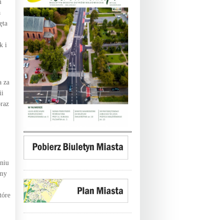
m
a
ęta
k i
a za
ii
raz
niu
śmy
tóre