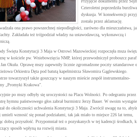
Przyjęcie dokumentu przez Sej
Czteroletni poprzedziła burzliw
dyskusja. W konsekwencji przyj
została przez aklamację.
adzała ona prawo powszechnej niepodległości, zarówno dla mieszczaństwa, ja
zlachty. Zakładała też trójpodział władzy na ustawodawczą, wykonawczą i
niczą.
dy Święta Konstytucji 3 Maja w Ostrowi Mazowieckiej rozpoczęła msza święt
znę w kościele pw. Wniebowzięcia NMP, której przewodniczył proboszcz paraf
r Jan Okuła. Oprawę mszy zapewniły licznie zgromadzone poczty sztandarowe o
ieżowa Orkiestra Dęta pod batutą kapelmistrza Sławomira Gąglewskiego.
strze towarzyszył także goszczący w naszym mieście zespół instrumentalno-
ny „Promyki Krakowa”.
cyjnie po mszy odbyły się uroczystości na Placu Wolności. Po odegraniu przez
strę hymnu państwowego głos zabrał burmistrz Jerzy Bauer. W swoim wystąpie
zał do okoliczności uchwalenia Konstytucji 3 Maja. Zwrócił uwagę na to, aby
j umieli wznosić się ponad podziałami, tak jak miało to miejsce 226 lat temu,
ąc dobrą przyszłość. Przypomniał też o pozyskanych w tej kadencji środkach, k
czący sposób wpłyną na rozwój miasta.