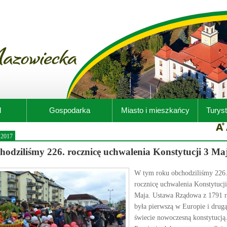
d
Gospodarka
Miasto i mieszkańcy
Turyst
.2017
hodziliśmy 226. rocznicę uchwalenia Konstytucji 3 Ma
W tym roku obchodziliśmy 226
rocznicę uchwalenia Konstytucji
Maja. Ustawa Rządowa z 1791 
była pierwszą w Europie i drug
świecie nowoczesną konstytucją