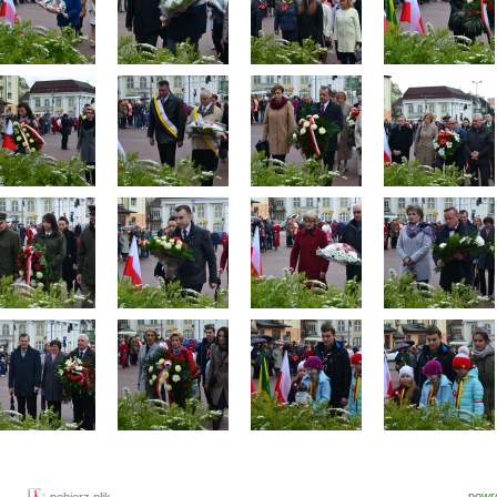
powr
pobierz plik