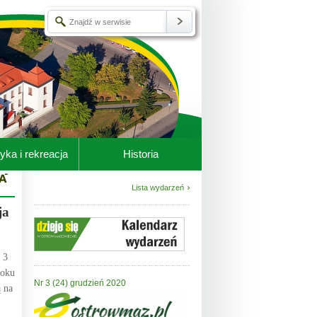
yka i rekreacja
Historia
Lista wydarzeń
ja
.
 3
roku
Nr 3 (24) grudzień 2020
ą na
.