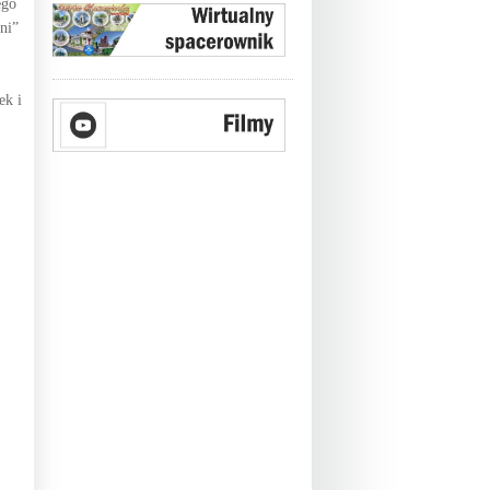
ego
ni”
ek i