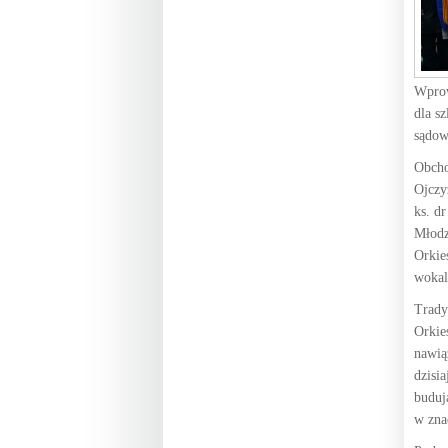
Wprow
dla s
sądow
Obcho
Ojczy
ks. d
Młodz
Orkie
wokal
Trady
Orkie
nawią
dzisia
buduj
w zna