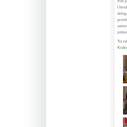
Pod p
Ośrod
deleg
przed
samor
jedno
Na za
Krak