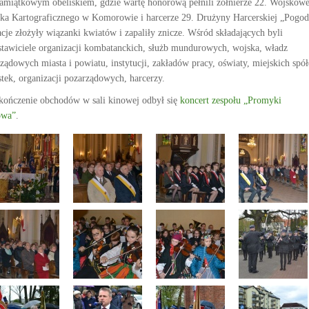
amiątkowym obeliskiem, gdzie wartę honorową pełnili żołnierze 22. Wojskow
ka Kartograficznego w Komorowie i harcerze 29. Drużyny Harcerskiej „Pogod
acje złożyły wiązanki kwiatów i zapaliły znicze. Wśród składających byli
stawiciele organizacji kombatanckich, służb mundurowych, wojska, władz
ządowych miasta i powiatu, instytucji, zakładów pracy, oświaty, miejskich spół
stek, organizacji pozarządowych, harcerzy.
kończenie obchodów w sali kinowej odbył się
koncert zespołu „Promyki
owa”
.