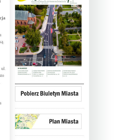
i
cja
a
ką.
 ul.
sto
.
a