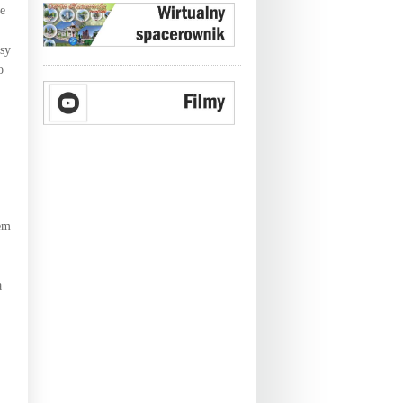
e
sy
o
em
a