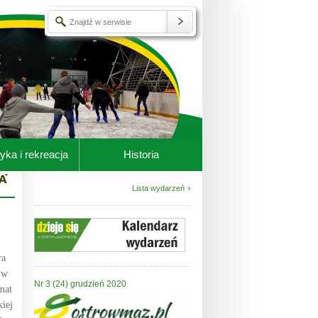
yka i rekreacja
Historia
Lista wydarzeń
ra
 w
Nr 3 (24) grudzień 2020
mat
iej