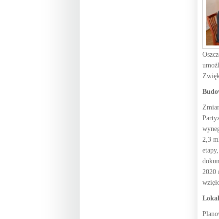
Oszcz
umożl
Zwięk
Budow
Zmian
Party
wyneg
2,3 m
etapy
dokum
2020 
wzięł
Lokal
Plano