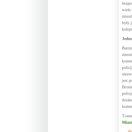
bezpo
wiele
miesz
były 
kolej
Jedno
Burmi
miesz
komen
polic
niezw
jest 
Broni
polic
dział
komen
Trans
Miast