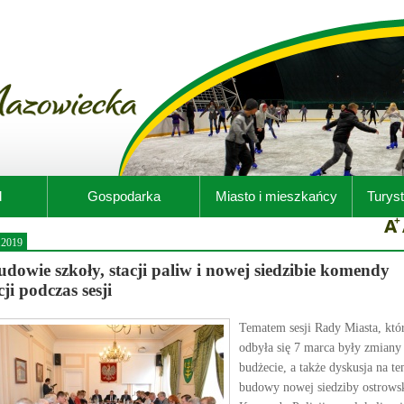
d
Gospodarka
Miasto i mieszkańcy
Turyst
.2019
dowie szkoły, stacji paliw i nowej siedzibie komendy
cji podczas sesji
Tematem sesji Rady Miasta, któ
odbyła się 7 marca były zmiany
budżecie, a także dyskusja na te
budowy nowej siedziby ostrowsk