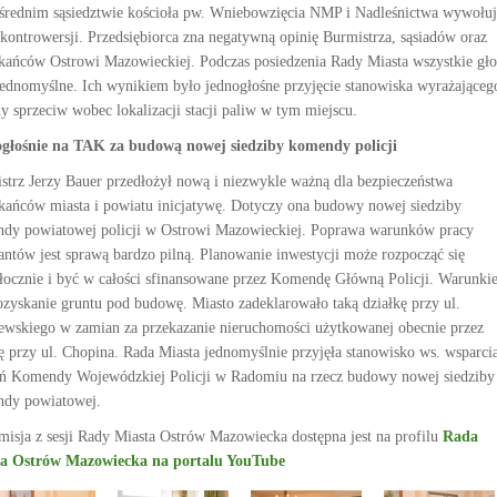
średnim sąsiedztwie kościoła pw. Wniebowzięcia NMP i Nadleśnictwa wywołuj
 kontrowersji. Przedsiębiorca zna negatywną opinię Burmistrza, sąsiadów oraz
kańców Ostrowi Mazowieckiej. Podczas posiedzenia Rady Miasta wszystkie gło
jednomyślne. Ich wynikiem było jednogłośne przyjęcie stanowiska wyrażająceg
ny sprzeciw wobec lokalizacji stacji paliw w tym miejscu.
głośnie na TAK za budową nowej siedziby komendy policji
strz Jerzy Bauer przedłożył nową i niezwykle ważną dla bezpieczeństwa
kańców miasta i powiatu inicjatywę. Dotyczy ona budowy nowej siedziby
dy powiatowej policji w Ostrowi Mazowieckiej. Poprawa warunków pracy
jantów jest sprawą bardzo pilną. Planowanie inwestycji może rozpocząć się
łocznie i być w całości sfinansowane przez Komendę Główną Policji. Warunki
pozyskanie gruntu pod budowę. Miasto zadeklarowało taką działkę przy ul.
ewskiego w zamian za przekazanie nieruchomości użytkowanej obecnie przez
ję przy ul. Chopina. Rada Miasta jednomyślnie przyjęła stanowisko ws. wsparci
ań Komendy Wojewódzkiej Policji w Radomiu na rzecz budowy nowej siedziby
dy powiatowej.
misja z sesji Rady Miasta Ostrów Mazowiecka dostępna jest na profilu
Rada
a Ostrów Mazowiecka na portalu YouTube