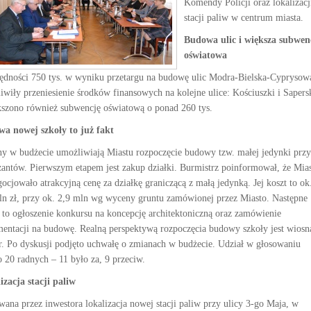
Komendy Policji oraz lokalizacj
stacji paliw w centrum miasta.
Budowa ulic i większa subwen
oświatowa
ędności 750 tys. w wyniku przetargu na budowę ulic Modra-Bielska-Cyprysow
iwiły przeniesienie środków finansowych na kolejne ulice: Kościuszki i Sapers
szono również subwencję oświatową o ponad 260 tys.
a nowej szkoły to już fakt
y w budżecie umożliwiają Miastu rozpoczęcie budowy tzw. małej jedynki przy
zantów. Pierwszym etapem jest zakup działki. Burmistrz poinformował, że Mia
ocjowało atrakcyjną cenę za działkę graniczącą z małą jedynką. Jej koszt to ok
ln zł, przy ok. 2,9 mln wg wyceny gruntu zamówionej przez Miasto. Następne
, to ogłoszenie konkursu na koncepcję architektoniczną oraz zamówienie
entacji na budowę. Realną perspektywą rozpoczęcia budowy szkoły jest wiosn
r. Po dyskusji
podjęto uchwałę o zmianach w budżecie. Udział w głosowaniu
o 20 radnych – 11 było za, 9 przeciw.
izacja stacji paliw
wana przez inwestora lokalizacja nowej stacji paliw przy ulicy 3-go Maja, w