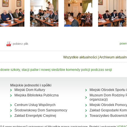
powr
pobierz plik
Wszystkie aktualności
|
Archiwum aktualn
dowie szkoły, stacji paliw i nowej siedzibie komendy policji podczas sesji
Miejskie jednostki i spółki
Miejski Dom Kultury
Miejski Ośrodek Sportu i
Miejska Biblioteka Publiczna
Muzeum Dom Rodziny Pi
organizacji)
Centrum Usług Wspólnych
Miejski Ośrodek Pomocy
Środowiskowy Dom Samopomocy
Zakład Gospodarki Kom
Zakład Energetyki Cieplnej
Towarzystwo Budownic
014 www.archiwum2.ostrowmaz.pl Wszelkie prawa zastrzeżone. Projekt i wykonanie
VOBA