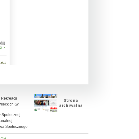
ót
ości
 Rekreacji
leckich (w
 Społecznej
unalnej
twa Społecznego
COM