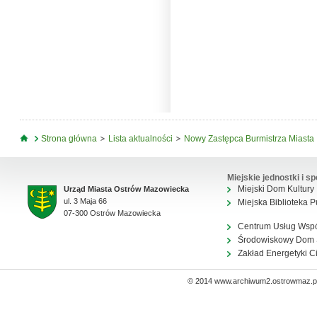
Jesteś tutaj
Strona główna
Lista aktualności
Nowy Zastępca Burmistrza Miasta
Miejskie jednostki i sp
Miejski Dom Kultury
Urząd Miasta Ostrów Mazowiecka
ul. 3 Maja 66
Miejska Biblioteka P
07-300 Ostrów Mazowiecka
Centrum Usług Wsp
Środowiskowy Dom
Zakład Energetyki C
© 2014 www.archiwum2.ostrowmaz.pl 