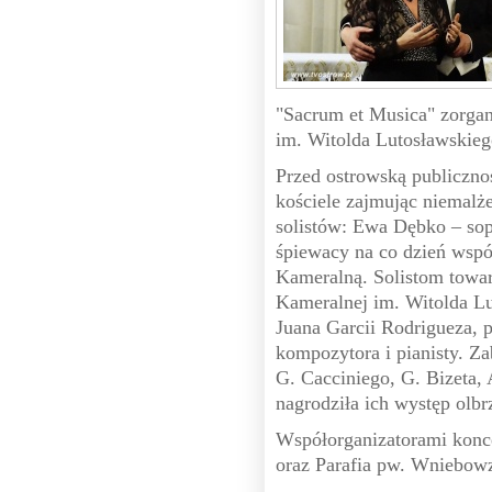
"Sacrum et Musica" zorga
im. Witolda Lutosławskie
Przed ostrowską publicznoś
kościele zajmując niemalż
solistów: Ewa Dębko – sop
śpiewacy na co dzień wsp
Kameralną. Solistom towar
Kameralnej im. Witolda L
Juana Garcii Rodrigueza, 
kompozytora i pianisty. Z
G. Cacciniego, G. Bizeta,
nagrodziła ich występ olb
Współorganizatorami konc
oraz Parafia pw. Wniebow