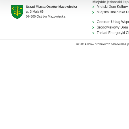
Miejskie jednostki i sp
Miejski Dom Kultury
Urząd Miasta Ostrów Mazowiecka
ul. 3 Maja 66
Miejska Biblioteka P
07-300 Ostrów Mazowiecka
Centrum Usług Wsp
Środowiskowy Dom
Zakład Energetyki C
© 2014 www.archiwum2.ostrowmaz.pl 