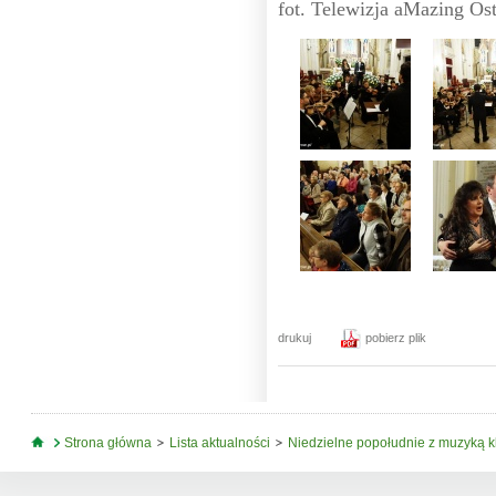
fot. Telewizja aMazing O
drukuj
pobierz plik
Jesteś tutaj
Strona główna
Lista aktualności
Niedzielne popołudnie z muzyką k