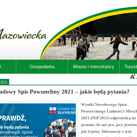
d
Gospodarka
Miasto i mieszkańcy
Turyst
.2021
odowy Spis Powszechny 2021 – jakie będą pytania?
Wyniki Narodowego Spisu
Powszechnego Ludności i Miesz
2021 (NSP 2021) odpowiedzą na
pytania: ile nas jest, jacy jesteśm
jak żyjemy. Informacje o tym