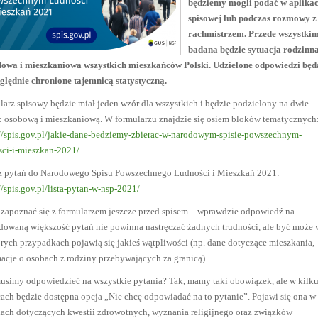
będziemy mogli podać w aplikac
spisowej lub podczas rozmowy z
rachmistrzem. Przede wszystki
badana będzie sytuacja rodzinna
owa i mieszkaniowa wszystkich mieszkańców Polski. Udzielone odpowiedzi będ
ględnie chronione tajemnicą statystyczną.
arz spisowy będzie miał jeden wzór dla wszystkich i będzie podzielony na dwie
i: osobową i mieszkaniową. W formularzu znajdzie się osiem bloków tematycznych
://spis.gov.pl/jakie-dane-bedziemy-zbierac-w-narodowym-spisie-powszechnym-
sci-i-mieszkan-2021/
 pytań do Narodowego Spisu Powszechnego Ludności i Mieszkań 2021:
//spis.gov.pl/lista-pytan-w-nsp-2021/
 zapoznać się z formularzem jeszcze przed spisem – wprawdzie odpowiedź na
dowaną większość pytań nie powinna nastręczać żadnych trudności, ale być może 
rych przypadkach pojawią się jakieś wątpliwości (np. dane dotyczące mieszkania,
macje o osobach z rodziny przebywających za granicą).
usimy odpowiedzieć na wszystkie pytania? Tak, mamy taki obowiązek, ale w kilk
ach będzie dostępna opcja „Nie chcę odpowiadać na to pytanie”. Pojawi się ona w
iach dotyczących kwestii zdrowotnych, wyznania religijnego oraz związków