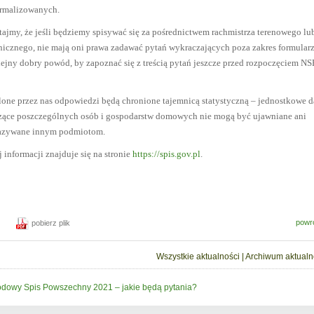
ormalizowanych.
ajmy, że jeśli będziemy spisywać się za pośrednictwem rachmistrza terenowego lu
nicznego, nie mają oni prawa zadawać pytań wykraczających poza zakres formularz
ejny dobry powód, by zapoznać się z treścią pytań jeszcze przed rozpoczęciem NS
lone przez nas odpowiedzi będą chronione tajemnicą statystyczną – jednostkowe 
zące poszczególnych osób i gospodarstw domowych nie mogą być ujawniane ani
azywane innym podmiotom.
 informacji znajduje się na stronie
https://spis.gov.pl
.
powr
pobierz plik
Wszystkie aktualności
|
Archiwum aktualn
dowy Spis Powszechny 2021 – jakie będą pytania?