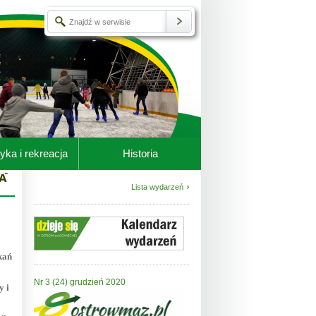
yka i rekreacja
Historia
Lista wydarzeń
kań
Nr 3 (24) grudzień 2020
y i