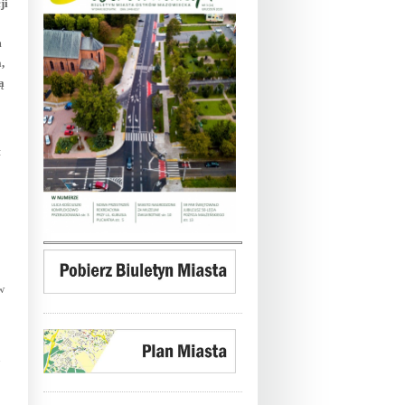
ji
m
,
ą
:
w
u