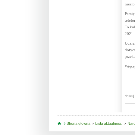
niesf
Pamięt
telefo
To kol
2021.
Udzie
dotyc
przek
Więcej
drukuj
Jesteś tutaj
Strona główna
Lista aktualności
Naro