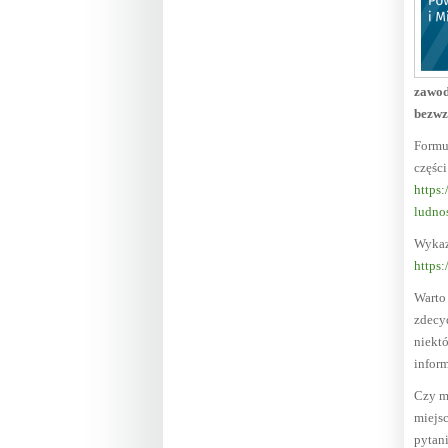
zawod
bezwz
Formul
częśc
https
ludno
Wykaz
https:
Warto
zdecy
niektó
infor
Czy m
miejsc
pytan