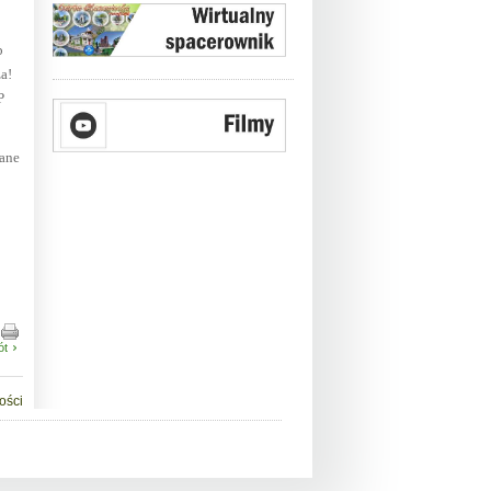
b
a!
P
dane
ót
ości