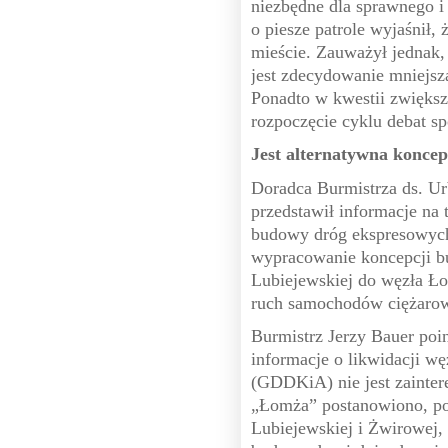
niezbędne dla sprawnego i 
o piesze patrole wyjaśnił,
mieście. Zauważył jednak, 
jest zdecydowanie mniejsz
Ponadto w kwestii zwiększ
rozpoczęcie cyklu debat s
Jest alternatywna konce
Doradca Burmistrza ds. Ur
przedstawił informacje n
budowy dróg ekspresowych
wypracowanie koncepcji b
Lubiejewskiej do węzła Ło
ruch samochodów ciężaro
Burmistrz Jerzy Bauer poi
informacje o likwidacji w
(GDDKiA) nie jest zainte
„Łomża” postanowiono, po 
Lubiejewskiej i Żwirowej, 