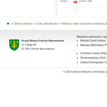
drukuj
pobierz plik
Jesteś tutaj
Strona główna
Lista aktualności
Miejscy radni przeciwni podjęciu j
Miejskie jednostki i sp
Miejski Dom Kultury
Urząd Miasta Ostrów Mazowiecka
ul. 3 Maja 66
Miejska Biblioteka P
07-300 Ostrów Mazowiecka
Centrum Usług Wsp
Środowiskowy Dom
Zakład Energetyki C
© 2014 www.archiwum2.ostrowmaz.pl 