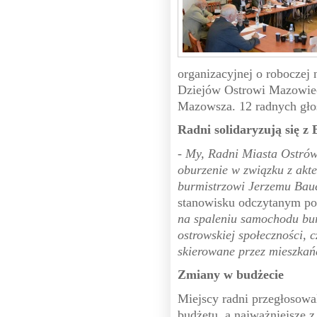
organizacyjnej o robocze
Dziejów Ostrowi Mazowiec
Mazowsza. 12 radnych głos
Radni solidaryzują się z
-
My, Radni Miasta Ostró
oburzenie w związku z akt
burmistrzowi Jerzemu Bau
stanowisku odczytanym po
na spaleniu samochodu bur
ostrowskiej społeczności, 
skierowane przez mieszka
Zmiany w budżecie
Miejscy radni przegłosow
budżetu, a najważniejsze z 