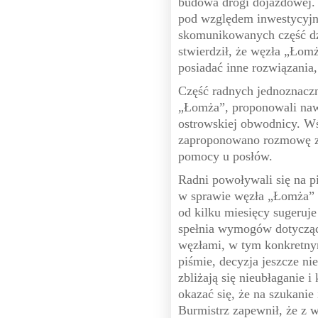
budowa drogi dojazdowej. J
pod względem inwestycyjn
skomunikowanych część dzi
stwierdził, że węzła „Łomż
posiadać inne rozwiązania,
Część radnych jednoznaczn
„Łomża”, proponowali nawe
ostrowskiej obwodnicy. W
zaproponowano rozmowę z
pomocy u posłów.
Radni powoływali się na p
w sprawie węzła „Łomża” n
od kilku miesięcy sugeruje
spełnia wymogów dotycząc
węzłami, w tym konkretnym
piśmie, decyzja jeszcze ni
zbliżają się nieubłaganie i
okazać się, że na szukanie
Burmistrz zapewnił, że z 