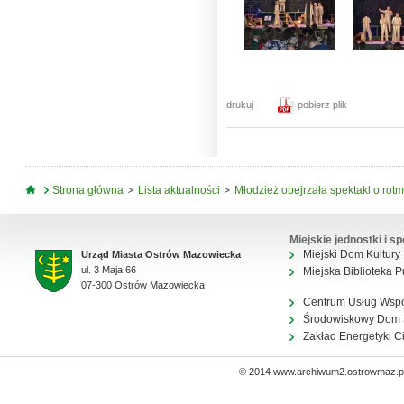
drukuj
pobierz plik
Jesteś tutaj
Strona główna
Lista aktualności
Młodzież obejrzała spektakl o rotm
Miejskie jednostki i sp
Miejski Dom Kultury
Urząd Miasta Ostrów Mazowiecka
ul. 3 Maja 66
Miejska Biblioteka P
07-300 Ostrów Mazowiecka
Centrum Usług Wsp
Środowiskowy Dom
Zakład Energetyki C
© 2014 www.archiwum2.ostrowmaz.pl 