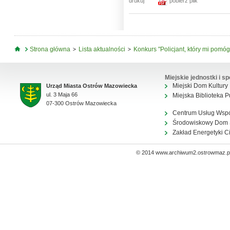
drukuj
pobierz plik
Jesteś tutaj
Strona główna
Lista aktualności
Konkurs "Policjant, który mi pomóg
Miejskie jednostki i sp
Miejski Dom Kultury
Urząd Miasta Ostrów Mazowiecka
ul. 3 Maja 66
Miejska Biblioteka P
07-300 Ostrów Mazowiecka
Centrum Usług Wsp
Środowiskowy Dom
Zakład Energetyki C
© 2014 www.archiwum2.ostrowmaz.pl 