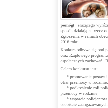
pomógł"
służącego wyróżn
sposób działają na rzecz 
Zgłoszenia w ramach obec
2016 roku.
Konkurs odbywa się pod p
oraz Rządowego programu o
aspołecznych zachowań "R
Celem konkursu jest:
* promowanie postaw i um
ofiar przemocy w rodzinie;
* podkreślenie roli polic
przemocy w rodzinie;
* wsparcie policjantów p
osobiście zaangażowanyc