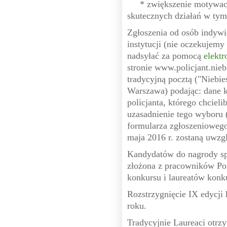
* zwiększenie motywacji
skutecznych działań w tym
Zgłoszenia od osób indywid
instytucji (nie oczekujemy
nadsyłać za pomocą
elektr
stronie www.policjant.nieb
tradycyjną pocztą ("Niebie
Warszawa) podając: dane k
policjanta, którego chciel
uzasadnienie tego wyboru 
formularza zgłoszeniowego
maja 2016 r. zostaną uwzg
Kandydatów do nagrody sp
złożona z pracowników Pog
konkursu i laureatów konku
Rozstrzygnięcie IX edycji
roku.
Tradycyjnie Laureaci otr