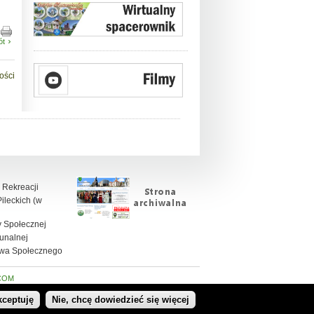
ót
ości
 Rekreacji
leckich (w
 Społecznej
unalnej
twa Społecznego
COM
kceptuję
Nie, chcę dowiedzieć się więcej