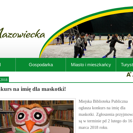
d
Gospodarka
Miasto i mieszkańcy
Turyst
.2018
kurs na imię dla maskotki!
Miejska Biblioteka Publiczna
ogłasza konkurs na imię dla
maskotki. Zgłoszenia przyjmow
są w terminie pd 2 lutego do 16
marca 2018 roku.