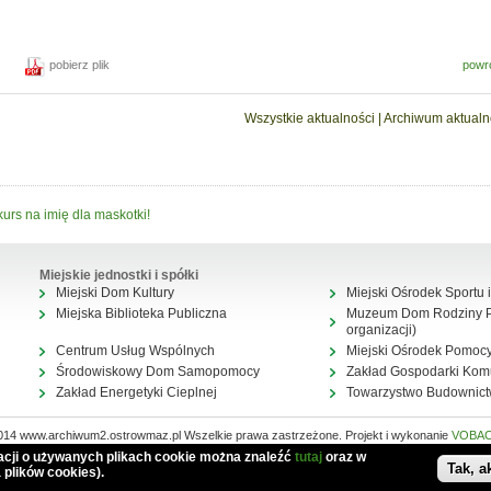
powr
pobierz plik
Wszystkie aktualności
|
Archiwum aktualn
urs na imię dla maskotki!
Miejskie jednostki i spółki
Miejski Dom Kultury
Miejski Ośrodek Sportu i
Miejska Biblioteka Publiczna
Muzeum Dom Rodziny Pi
organizacji)
Centrum Usług Wspólnych
Miejski Ośrodek Pomocy
Środowiskowy Dom Samopomocy
Zakład Gospodarki Kom
Zakład Energetyki Cieplnej
Towarzystwo Budownic
014 www.archiwum2.ostrowmaz.pl Wszelkie prawa zastrzeżone. Projekt i wykonanie
VOBA
Mapa serwisu
macji o używanych plikach cookie można znaleźć
tutaj
oraz w
Tak, a
 plików cookies).