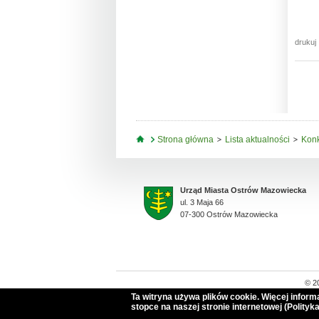
drukuj
Jesteś tutaj
Strona główna
Lista aktualności
Konk
Urząd Miasta Ostrów Mazowiecka
ul. 3 Maja 66
07-300 Ostrów Mazowiecka
© 2
Ta witryna używa plików cookie. Więcej infor
stopce na naszej stronie internetowej (Polityka