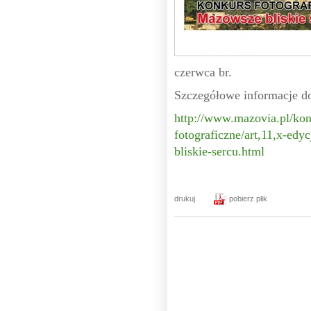
czerwca br.
Szczegółowe informacje d
http://www.mazovia.pl/kon
fotograficzne/art,11,x-ed
bliskie-sercu.html
drukuj
pobierz plik