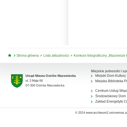
Jesteś tutaj
Strona główna
Lista aktualności
Konkurs fotograficzny „Mazowsze b
Miejskie jednostki i sp
Miejski Dom Kultury
Urząd Miasta Ostrów Mazowiecka
ul. 3 Maja 66
Miejska Biblioteka P
07-300 Ostrów Mazowiecka
Centrum Usług Wsp
Środowiskowy Dom
Zakład Energetyki C
© 2014 www.archiwum2.ostrowmaz.pl 