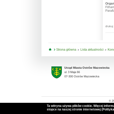
Organ
Filha
Paraf
drukuj
Jesteś tutaj
Strona główna
Lista aktualności
Kon
Urząd Miasta Ostrów Mazowiecka
ul. 3 Maja 66
07-300 Ostrów Mazowiecka
© 2
Ta witryna używa plików cookie. Więcej infor
stopce na naszej stronie internetowej (Polityka