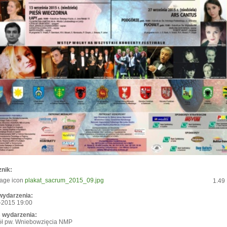
znik:
plakat_sacrum_2015_09.jpg
1.49
wydarzenia:
-2015 19:00
 wydarzenia:
ół pw. Wniebowzięcia NMP