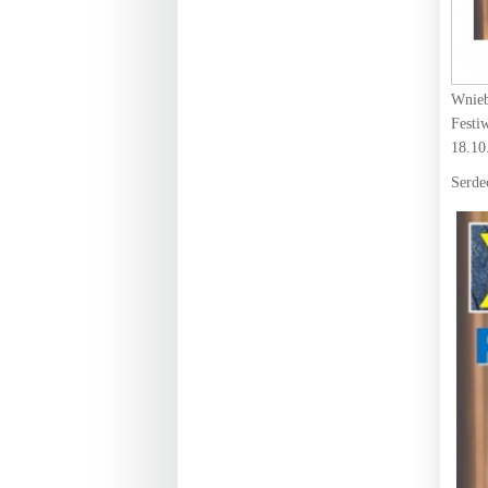
Wnieb
Festi
18.10
Serde