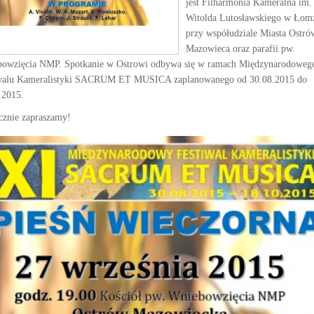
jest Filharmonia Kameralna im.
Witolda Lutosławskiego w Łom
przy współudziale Miasta Ostró
Mazowieca oraz parafii pw.
owzięcia NMP. Spotkanie w Ostrowi odbywa się w ramach Międzynarodoweg
walu Kameralistyki SACRUM ET MUSICA zaplanowanego od 30.08.2015 do
.2015.
cznie zapraszamy!