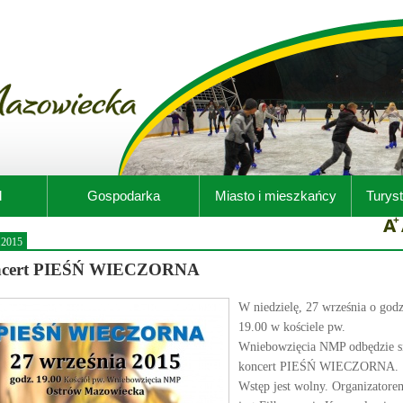
d
Gospodarka
Miasto i mieszkańcy
Turyst
.2015
cert PIEŚŃ WIECZORNA
W niedzielę, 27 września o godz
19.00 w kościele pw.
Wniebowzięcia NMP odbędzie s
koncert PIEŚŃ WIECZORNA.
Wstęp jest wolny. Organizatore