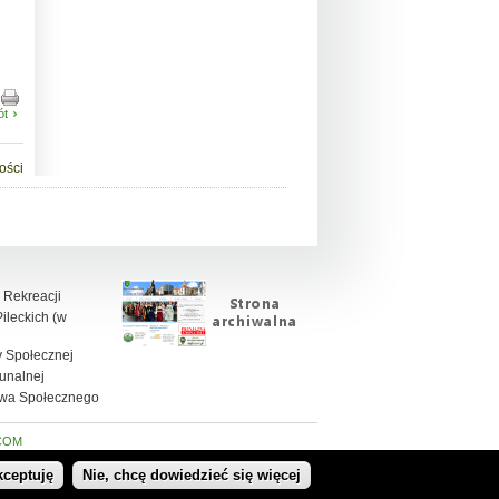
ót
ości
 Rekreacji
leckich (w
 Społecznej
unalnej
twa Społecznego
COM
kceptuję
Nie, chcę dowiedzieć się więcej