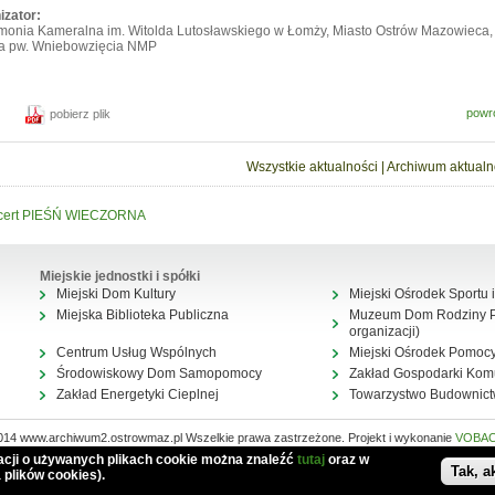
izator:
rmonia Kameralna im. Witolda Lutosławskiego w Łomży, Miasto Ostrów Mazowieca,
ia pw. Wniebowzięcia NMP
powr
pobierz plik
Wszystkie aktualności
|
Archiwum aktualn
cert PIEŚŃ WIECZORNA
Miejskie jednostki i spółki
Miejski Dom Kultury
Miejski Ośrodek Sportu i
Miejska Biblioteka Publiczna
Muzeum Dom Rodziny Pi
organizacji)
Centrum Usług Wspólnych
Miejski Ośrodek Pomocy
Środowiskowy Dom Samopomocy
Zakład Gospodarki Kom
Zakład Energetyki Cieplnej
Towarzystwo Budownic
014 www.archiwum2.ostrowmaz.pl Wszelkie prawa zastrzeżone. Projekt i wykonanie
VOBA
Mapa serwisu
macji o używanych plikach cookie można znaleźć
tutaj
oraz w
Tak, a
 plików cookies).