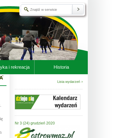
yka i rekreacja
Historia
Lista wydarzeń
.
ię
Nr 3 (24) grudzień 2020
m