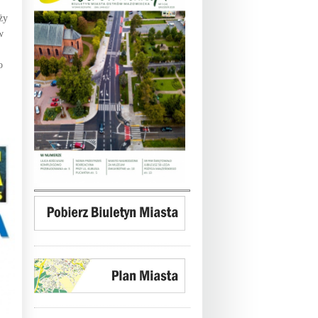
ży
w
o