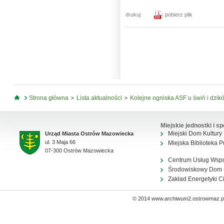
drukuj
pobierz plik
Jesteś tutaj
Strona główna
Lista aktualności
Kolejne ogniska ASF u świń i dzik
Miejskie jednostki i sp
Miejski Dom Kultury
Urząd Miasta Ostrów Mazowiecka
ul. 3 Maja 66
Miejska Biblioteka P
07-300 Ostrów Mazowiecka
Centrum Usług Wsp
Środowiskowy Dom
Zakład Energetyki C
© 2014 www.archiwum2.ostrowmaz.pl 