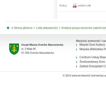
drukuj
pobierz plik
Jesteś tutaj
Strona główna
Lista aktualności
Kolejna grupa seniorów zakończy
Miejskie jednostki i sp
Miejski Dom Kultury
Urząd Miasta Ostrów Mazowiecka
ul. 3 Maja 66
Miejska Biblioteka P
07-300 Ostrów Mazowiecka
Centrum Usług Wsp
Środowiskowy Dom
Zakład Energetyki C
© 2014 www.archiwum2.ostrowmaz.pl 