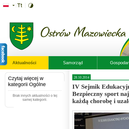
Przejdź do treści
Aktualności
Samorząd
Gospodar
Czytaj więcej w
28.10.2014
kategorii Ogólne
IV Sejmik Edukacyj
Bezpieczny sport na
Brak innych aktualności o tej
samej kategorii.
każdą chorobę i uzal