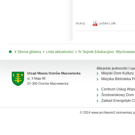
drukuj
pobierz plik
Jesteś tutaj
Strona główna
Lista aktualności
IV Sejmik Edukacyjno -Wychowawczy
Miejskie jednostki i sp
Miejski Dom Kultury
Urząd Miasta Ostrów Mazowiecka
ul. 3 Maja 66
Miejska Biblioteka P
07-300 Ostrów Mazowiecka
Centrum Usług Wsp
Środowiskowy Dom
Zakład Energetyki C
© 2014 www.archiwum2.ostrowmaz.pl 