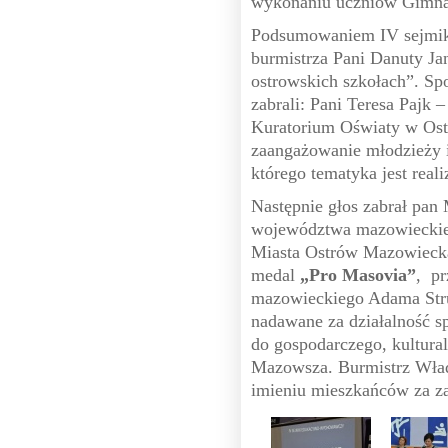
wykonaniu uczniów Gimnaz
Podsumowaniem IV sejmiku
burmistrza Pani Danuty Ja
ostrowskich szkołach”. Sp
zabrali: Pani Teresa Pajk –
Kuratorium Oświaty w Ostr
zaangażowanie młodzieży i
którego tematyka jest real
Następnie głos zabrał pan
województwa mazowieckieg
Miasta Ostrów Mazowieck
medal
„Pro Masovia”
, p
mazowieckiego Adama Str
nadawane za działalność sp
do gospodarczego, kultura
Mazowsza. Burmistrz Wła
imieniu mieszkańców za za