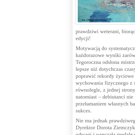
prawdziwi weterani, biorąc
edycji!
Motywacją do systematycz
każdorazowe wyniki zarówn
Tegoroczna odsłona mistr
lepsze niż dotychczas cza
poprawić rekordy życiowe 
wychowania fizycznego z s
równolegle, z jednej strony
natomiast – debiutanci ni
przełamaniem własnych bar
sukces.
Nie ma jednak prawdziweg
Dyrektor Dorota Ziemczyk
odwagi i wręczała medale