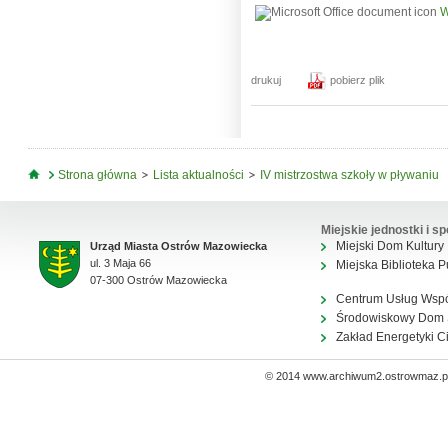
W
drukuj
pobierz plik
Jesteś tutaj
Strona główna
Lista aktualności
IV mistrzostwa szkoły w pływaniu
Miejskie jednostki i sp
Miejski Dom Kultury
Urząd Miasta Ostrów Mazowiecka
ul. 3 Maja 66
Miejska Biblioteka P
07-300 Ostrów Mazowiecka
Centrum Usług Wsp
Środowiskowy Dom
Zakład Energetyki C
© 2014 www.archiwum2.ostrowmaz.pl 