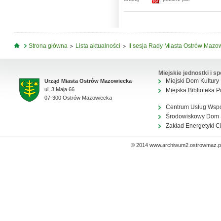
Jesteś tutaj
Strona główna
Lista aktualności
II sesja Rady Miasta Ostrów Mazo
Miejskie jednostki i sp
Miejski Dom Kultury
Urząd Miasta Ostrów Mazowiecka
ul. 3 Maja 66
Miejska Biblioteka P
07-300 Ostrów Mazowiecka
Centrum Usług Wsp
Środowiskowy Dom
Zakład Energetyki C
© 2014 www.archiwum2.ostrowmaz.pl 