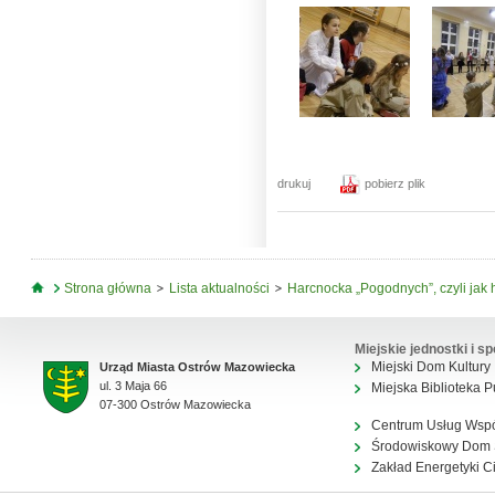
drukuj
pobierz plik
Jesteś tutaj
Strona główna
Lista aktualności
Harcnocka „Pogodnych”, czyli jak h
Miejskie jednostki i sp
Miejski Dom Kultury
Urząd Miasta Ostrów Mazowiecka
ul. 3 Maja 66
Miejska Biblioteka P
07-300 Ostrów Mazowiecka
Centrum Usług Wsp
Środowiskowy Dom
Zakład Energetyki C