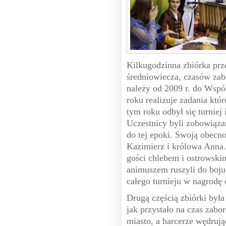
Kilkugodzinna zbiórka prze
średniowiecza, czasów 
należy od 2009 r. do Wsp
roku realizuje zadania któ
tym roku odbył się turniej
Uczestnicy byli zobowiąza
do tej epoki. Swoją obecno
Kazimierz i królowa Anna.
gości chlebem i ostrowski
animuszem ruszyli do boju
całego turnieju w nagrodę
Drugą częścią zbiórki był
jak przystało na czas zabo
miasto, a harcerze wędruj