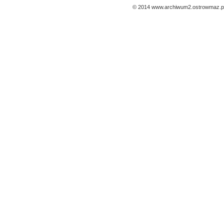
© 2014 www.archiwum2.ostrowmaz.pl 