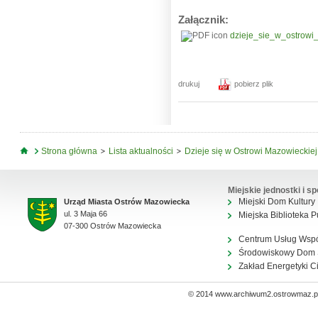
Załącznik:
dzieje_sie_w_ostrowi
drukuj
pobierz plik
Jesteś tutaj
Strona główna
Lista aktualności
Dzieje się w Ostrowi Mazowieckiej 
Miejskie jednostki i sp
Miejski Dom Kultury
Urząd Miasta Ostrów Mazowiecka
ul. 3 Maja 66
Miejska Biblioteka P
07-300 Ostrów Mazowiecka
Centrum Usług Wsp
Środowiskowy Dom
Zakład Energetyki C
© 2014 www.archiwum2.ostrowmaz.pl 