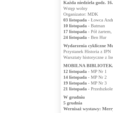
Każda niedziela godz. 16
Wstęp wolny
Organizator: MDK
03 listopada
- Łowca And
10 listopada
- Batman
17 listopada
- Pół żartem, 
24 listopada
- Ben Hur
Wydarzenia cykliczne M
Przystanek Historia z IPN
Warsztaty historyczne z In
MOBILNA BIBLIOTEKA g
12 listopada
- MP Nr 1
14 listopada
- MP Nr 2
19 listopada
- MP Nr 3
21 listopada
- Przedszkole
W grudniu
5 grudnia
Wernisaż wystawy: Mer