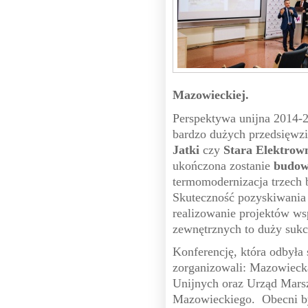
Mazowieckiej.
Perspektywa unijna 2014-20
bardzo dużych przedsięwzi
Jatki
czy
Stara Elektrow
ukończona zostanie
budow
termomodernizacja trzec
Skuteczność pozyskiwania 
realizowanie projektów w
zewnętrznych to duży suk
Konferencję, która odbyła 
zorganizowali: Mazowiec
Unijnych oraz Urząd Mar
Mazowieckiego. Obecni by