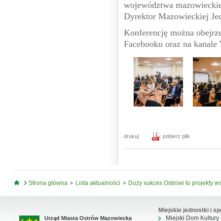
województwa mazowieckie
Dyrektor Mazowieckiej Je
Konferencję można obejrze
Facebooku oraz na kanale
drukuj
pobierz plik
Jesteś tutaj
Strona główna
Lista aktualności
Duży sukces Ostrowi to projekty 
Miejskie jednostki i sp
Miejski Dom Kultury
Urząd Miasta Ostrów Mazowiecka