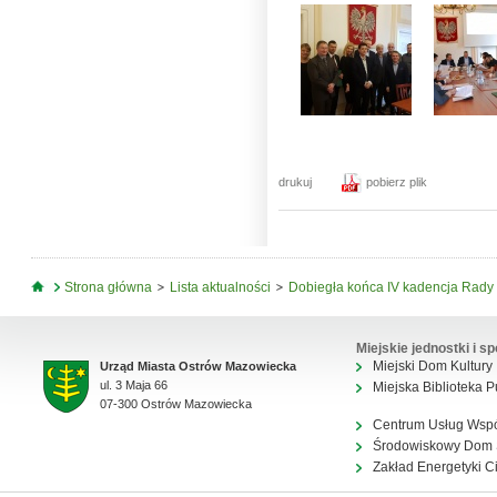
drukuj
pobierz plik
Jesteś tutaj
Strona główna
Lista aktualności
Dobiegła końca IV kadencja Rady 
Miejskie jednostki i sp
Miejski Dom Kultury
Urząd Miasta Ostrów Mazowiecka
ul. 3 Maja 66
Miejska Biblioteka P
07-300 Ostrów Mazowiecka
Centrum Usług Wsp
Środowiskowy Dom
Zakład Energetyki C