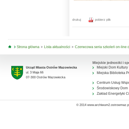
drukuj
pobierz plik
Jesteś tutaj
Strona główna
Lista aktualności
Czerwcowa seria szkoleń on-line 
Miejskie jednostki i sp
Miejski Dom Kultury
Urząd Miasta Ostrów Mazowiecka
ul. 3 Maja 66
Miejska Biblioteka P
07-300 Ostrów Mazowiecka
Centrum Usług Wsp
Środowiskowy Dom
Zakład Energetyki C
© 2014 www.archiwum2.ostrowmaz.pl 