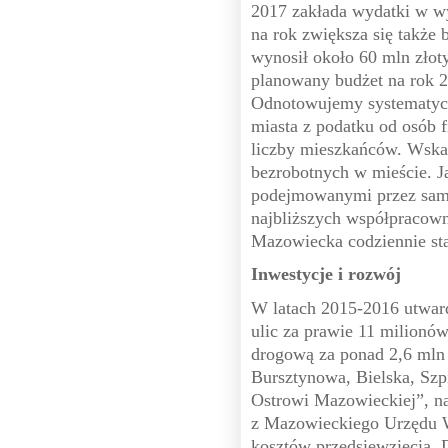
2017 zakłada wydatki w wy
na rok zwiększa się także 
wynosił około 60 mln złot
planowany budżet na rok 2
Odnotowujemy systematyc
miasta z podatku od osób f
liczby mieszkańców. Wskaź
bezrobotnych w mieście. J
podejmowanymi przez samor
najbliższych współpracown
Mazowiecka codziennie sta
Inwestycje i rozwój
W latach 2015-2016 utwar
ulic za prawie 11 milionów
drogową za ponad 2,6 mln 
Bursztynowa, Bielska, Szp
Ostrowi Mazowieckiej”, na
z Mazowieckiego Urzędu 
kosztów przedsięwzięcia. 