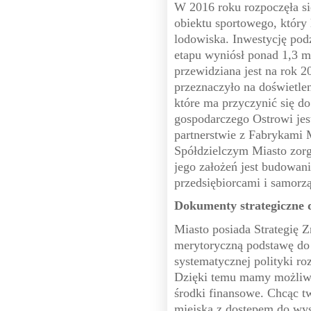
W 2016 roku rozpoczęła s
obiektu sportowego, który 
lodowiska. Inwestycję pod
etapu wyniósł ponad 1,3 ml
przewidziana jest na rok 2
przeznaczyło na doświetlen
które ma przyczynić się d
gospodarczego Ostrowi je
partnerstwie z Fabrykami 
Spółdzielczym Miasto zor
jego założeń jest budowani
przedsiębiorcami i samorz
Dokumenty strategiczne 
Miasto posiada Strategię
merytoryczną podstawę do
systematycznej polityki r
Dzięki temu mamy możliwoś
środki finansowe. Chcąc tw
miejską z dostępem do wys