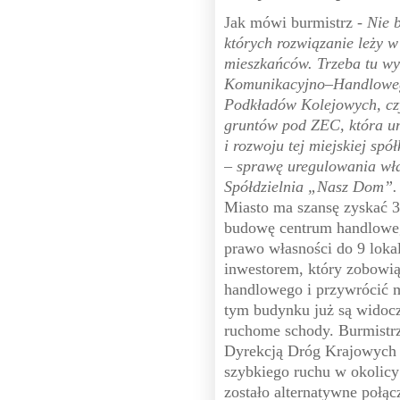
Jak mówi burmistrz -
Nie 
których rozwiązanie leży w
mieszkańców. Trzeba tu w
Komunikacyjno–Handlowego
Podkładów Kolejowych, czy
gruntów pod ZEC, która u
i rozwoju tej miejskiej sp
– sprawę uregulowania wła
Spółdzielnia „Nasz Dom”
Miasto ma szansę zyskać 3,
budowę centrum handloweg
prawo własności do 9 loka
inwestorem, który zobowią
handlowego i przywrócić 
tym budynku już są widoc
ruchome schody. Burmistr
Dyrekcją Dróg Krajowych 
szybkiego ruchu w okolic
zostało alternatywne połą