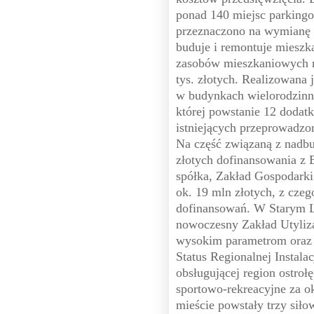
ponad 140 miejsc parkingo
przeznaczono na wymianę 
buduje i remontuje mieszk
zasobów mieszkaniowych m
tys. złotych. Realizowana j
w budynkach wielorodzinn
której powstanie 12 dodat
istniejących przeprowadzo
Na część związaną z nadb
złotych dofinansowania z
spółka, Zakład Gospodarki
ok. 19 mln złotych, z czeg
dofinansowań. W Starym 
nowoczesny Zakład Utyliz
wysokim parametrom oraz s
Status Regionalnej Instal
obsługującej region ostroł
sportowo-rekreacyjne za o
mieście powstały trzy siło