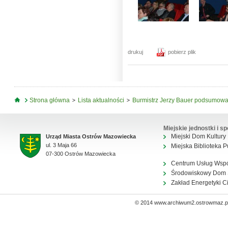
drukuj
pobierz plik
Jesteś tutaj
Strona główna
Lista aktualności
Burmistrz Jerzy Bauer podsumowa
Miejskie jednostki i sp
Miejski Dom Kultury
Urząd Miasta Ostrów Mazowiecka
ul. 3 Maja 66
Miejska Biblioteka P
07-300 Ostrów Mazowiecka
Centrum Usług Wsp
Środowiskowy Dom
Zakład Energetyki C
© 2014 www.archiwum2.ostrowmaz.pl 