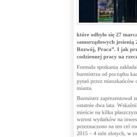
które odbyło się 27 marc
samorządowych jesienią 2
Rozwój, Praca”. I jak pr
codziennej pracy na rzec
Formuła spotkania zakładał
burmistrza od początku ka
pytań przez mieszkańców o
miasta.
Burmistrz zaprezentował z
ostatnie dwa lata. Wskaźn
mieście na kilku płaszcz
wzrost wydatków na inwes
przeznaczono na ten cel ro
2015 – 4 mln złotych, w ro