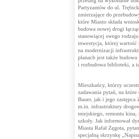
przetarg na wykonanie dok
Partyzantów do ul. Trębic
zmierzające do przebudowy
które Miasto składa wniosk
budowa nowej drogi łącząc
stanowiącej swego rodzaju
inwestycja, której wartość
na modernizacji infrastru
planach jest także budowa
i rozbudowa biblioteki, a 
Mieszkańcy, którzy uczest
zadawania pytań, na które
Bauer, jak i jego zastępca
m.in. infrastruktury drogo
miejskiego, remontu kina, 
szkoły. Jak informował dy
Miasta Rafał Zęgota, pyta
specjalną skrzynkę „Napisz