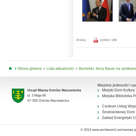
drukuj
pobierz plik
Jesteś tutaj
Strona główna
Lista aktualności
Burmistrz Jerzy Bauer na spotkan
Miejskie jednostki i sp
Miejski Dom Kultury
Urząd Miasta Ostrów Mazowiecka
ul. 3 Maja 66
Miejska Biblioteka P
07-300 Ostrów Mazowiecka
Centrum Usług Wsp
Środowiskowy Dom
Zakład Energetyki C
© 2014 www.archiwum2.ostrowmaz.pl 