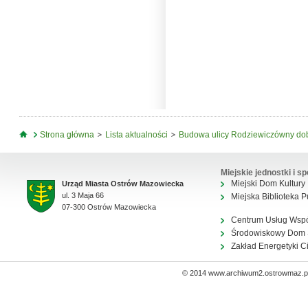
Jesteś tutaj
Strona główna
Lista aktualności
Budowa ulicy Rodziewiczówny do
Miejskie jednostki i sp
Miejski Dom Kultury
Urząd Miasta Ostrów Mazowiecka
ul. 3 Maja 66
Miejska Biblioteka P
07-300 Ostrów Mazowiecka
Centrum Usług Wsp
Środowiskowy Dom
Zakład Energetyki C
© 2014 www.archiwum2.ostrowmaz.pl 