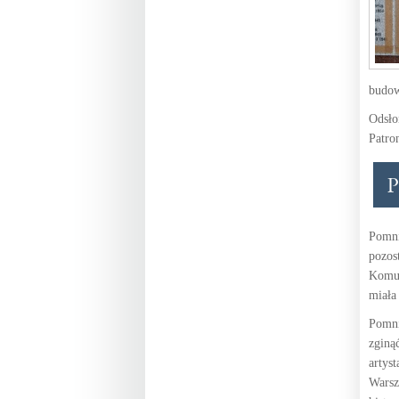
budo
Odsło
Patro
Pomni
pozos
Komun
miała
Pomni
zginą
artys
Warsz