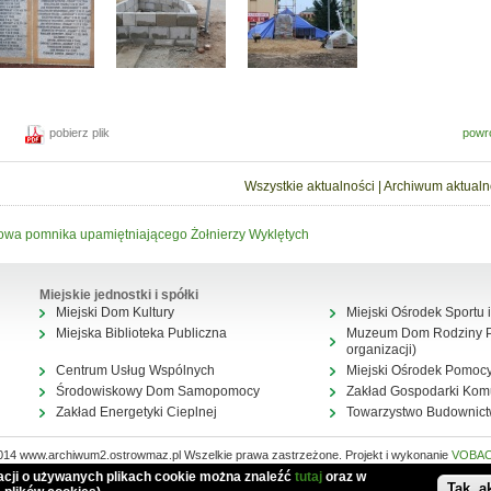
powr
pobierz plik
Wszystkie aktualności
|
Archiwum aktualn
wa pomnika upamiętniającego Żołnierzy Wyklętych
Miejskie jednostki i spółki
Miejski Dom Kultury
Miejski Ośrodek Sportu i
Miejska Biblioteka Publiczna
Muzeum Dom Rodziny Pi
organizacji)
Centrum Usług Wspólnych
Miejski Ośrodek Pomocy
Środowiskowy Dom Samopomocy
Zakład Gospodarki Kom
Zakład Energetyki Cieplnej
Towarzystwo Budownic
014 www.archiwum2.ostrowmaz.pl Wszelkie prawa zastrzeżone. Projekt i wykonanie
VOBA
Mapa serwisu
macji o używanych plikach cookie można znaleźć
tutaj
oraz w
Tak, a