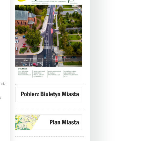
asta
u