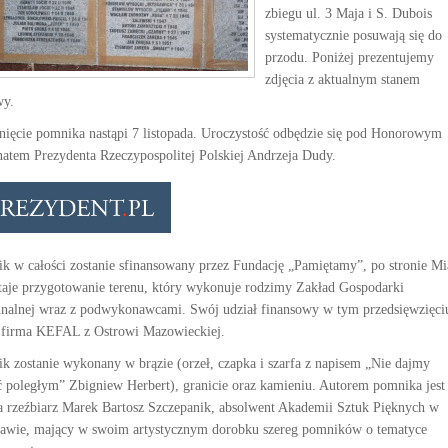
zbiegu ul. 3 Maja i S. Dubois
systematycznie posuwają się do
przodu. Poniżej prezentujemy
zdjęcia z aktualnym stanem
wy.
nięcie pomnika nastąpi 7 listopada. Uroczystość odbędzie się pod Honorowym
natem Prezydenta Rzeczypospolitej Polskiej Andrzeja Dudy.
k w całości zostanie sfinansowany przez Fundację „Pamiętamy”, po stronie Mi
taje przygotowanie terenu, który wykonuje rodzimy Zakład Gospodarki
alnej wraz z podwykonawcami. Swój udział finansowy w tym przedsięwzięci
 firma KEFAL z Ostrowi Mazowieckiej.
k zostanie wykonany w brązie (orzeł, czapka i szarfa z napisem „Nie dajmy
ć poległym” Zbigniew Herbert), granicie oraz kamieniu. Autorem pomnika jest
ta rzeźbiarz Marek Bartosz Szczepanik, absolwent Akademii Sztuk Pięknych w
awie, mający w swoim artystycznym dorobku szereg pomników o tematyce