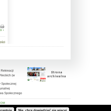
ót
ości
 Rekreacji
leckich (w
 Społecznej
unalnej
twa Społecznego
COM
kceptuję
Nie, chcę dowiedzieć się więcej