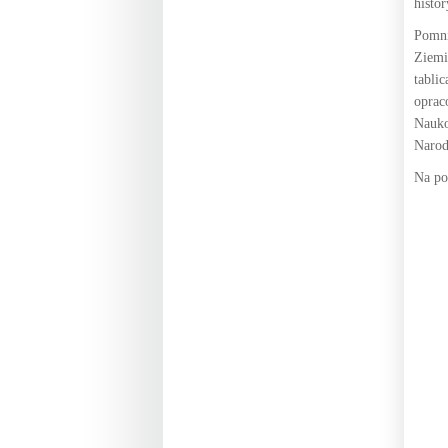
histor
Pomni
Ziemi
tabli
oprac
Nauko
Narod
Na po