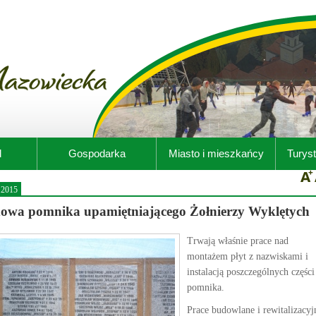
d
Gospodarka
Miasto i mieszkańcy
Turyst
.2015
owa pomnika upamiętniającego Żołnierzy Wyklętych
Trwają właśnie prace nad
montażem płyt z nazwiskami i
instalacją poszczególnych części
pomnika.
Prace budowlane i rewitalizacyj