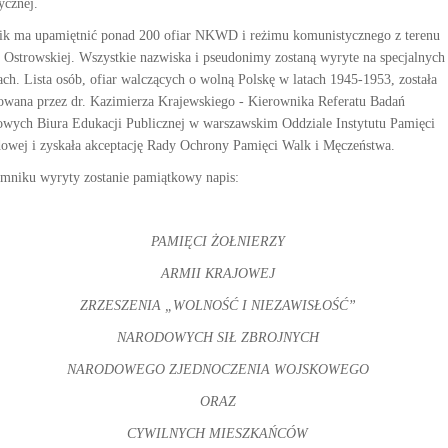
ycznej.
k ma upamiętnić ponad 200 ofiar NKWD i reżimu komunistycznego z terenu
 Ostrowskiej. Wszystkie nazwiska i pseudonimy zostaną wyryte na specjalnych
cach. Lista osób, ofiar walczących o wolną Polskę w latach 1945-1953, została
owana przez dr. Kazimierza Krajewskiego - Kierownika Referatu Badań
wych Biura Edukacji Publicznej w warszawskim Oddziale Instytutu Pamięci
owej i zyskała akceptację Rady Ochrony Pamięci Walk i Męczeństwa.
mniku wyryty zostanie pamiątkowy napis:
PAMIĘCI ŻOŁNIERZY
ARMII KRAJOWEJ
ZRZESZENIA „WOLNOŚĆ I NIEZAWISŁOŚĆ”
NARODOWYCH SIŁ ZBROJNYCH
NARODOWEGO ZJEDNOCZENIA WOJSKOWEGO
ORAZ
CYWILNYCH MIESZKAŃCÓW