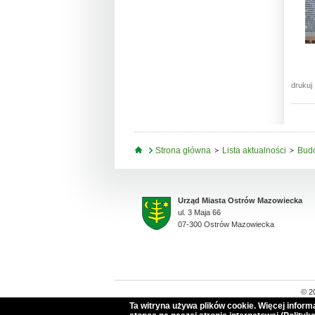
drukuj
Jesteś tutaj
Strona główna
Lista aktualności
Budo
Urząd Miasta Ostrów Mazowiecka
ul. 3 Maja 66
07-300 Ostrów Mazowiecka
© 2
Ta witryna używa plików cookie. Więcej infor