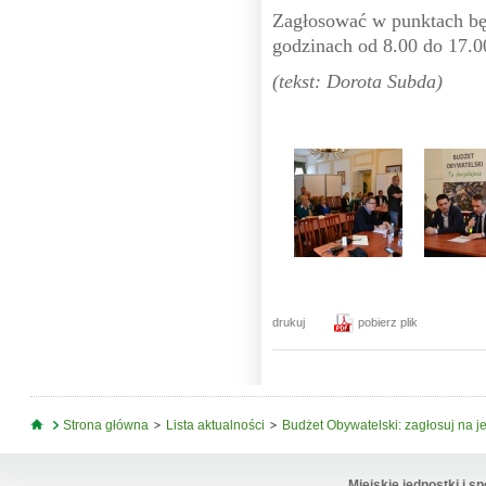
Zagłosować w punktach bę
godzinach od 8.00 do 17.0
(tekst: Dorota Subda)
drukuj
pobierz plik
Jesteś tutaj
Strona główna
Lista aktualności
Budżet Obywatelski: zagłosuj na j
Miejskie jednostki i sp