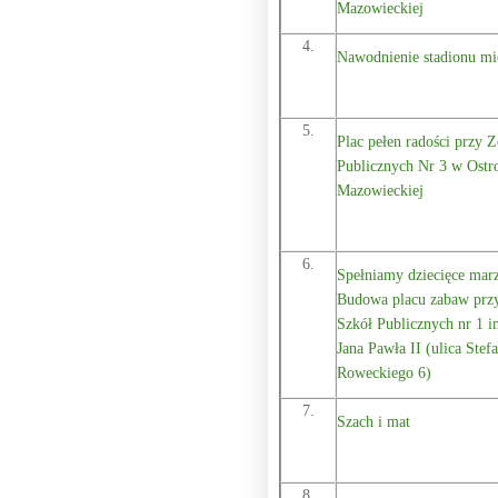
Mazowieckiej
4.
Nawodnienie stadionu mi
5.
Plac pełen radości przy 
Publicznych Nr 3 w Ostr
Mazowieckiej
6.
Spełniamy dziecięce marz
Budowa placu zabaw prz
Szkół Publicznych nr 1 i
Jana Pawła II (ulica Stef
Roweckiego 6)
7.
Szach i mat
8.