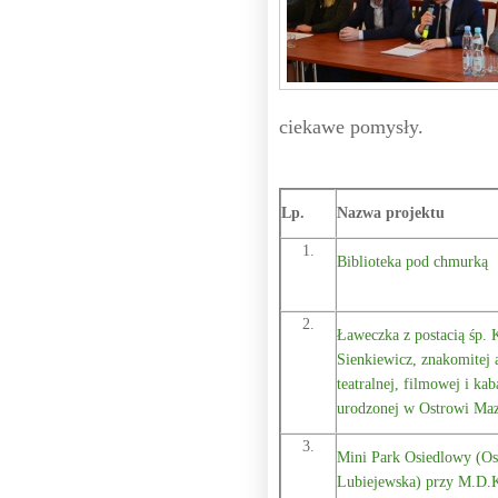
ciekawe pomysły.
Lp.
Nazwa projektu
1.
Biblioteka pod chmurką
2.
Ławeczka z postacią śp. 
Sienkiewicz, znakomitej 
teatralnej, filmowej i kab
urodzonej w Ostrowi Maz
3.
Mini Park Osiedlowy (Os
Lubiejewska) przy M.D.