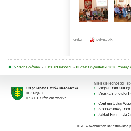
drukuj
pobierz plik
Jesteś tutaj
Strona główna
Lista aktualności
Budżet Obywatelski 2020: znamy 
Miejskie jednostki i sp
Miejski Dom Kultury
Urząd Miasta Ostrów Mazowiecka
ul. 3 Maja 66
Miejska Biblioteka P
07-300 Ostrów Mazowiecka
Centrum Usług Wsp
Środowiskowy Dom
Zakład Energetyki C
© 2014 www.archiwum2.ostrowmaz.pl 