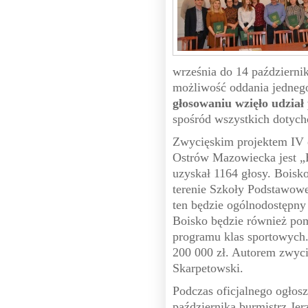
września do 14 październi
możliwość oddania jedneg
głosowaniu wzięło udział
spośród wszystkich dotych
Zwycięskim projektem IV 
Ostrów Mazowiecka jest „B
uzyskał 1164 głosy. Boisk
terenie Szkoły Podstawowej
ten będzie ogólnodostępny
Boisko będzie również pom
programu klas sportowych.
200 000 zł. Autorem zwyci
Skarpetowski.
Podczas oficjalnego ogłos
października burmistrz Je