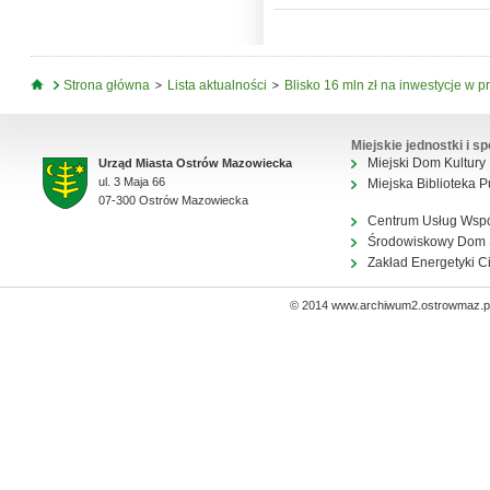
Jesteś tutaj
Strona główna
Lista aktualności
Blisko 16 mln zł na inwestycje w p
Miejskie jednostki i sp
Miejski Dom Kultury
Urząd Miasta Ostrów Mazowiecka
ul. 3 Maja 66
Miejska Biblioteka P
07-300 Ostrów Mazowiecka
Centrum Usług Wsp
Środowiskowy Dom
Zakład Energetyki C
© 2014 www.archiwum2.ostrowmaz.pl 