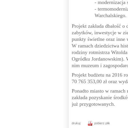
- modernizacja 
- termomoderniz
Warchalskiego.
Projekt zakłada dbałość o
zabytków, inwestycje w zi
punkty świetlne oraz inne 
W ramach dziedzictwa his
rodziny rotmistrza Witolda
Ogródku Jordanowskim). W
nim muzeum i zagospodaro
Projekt budżetu na 2016 r
70 765 353,00 zł oraz wyd
Ponadto miasto w ramach
zakłada pozyskanie środk
już przygotowanych.
drukuj
pobierz plik