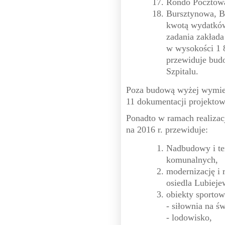
Rondo Pocztowa
Bursztynowa, Bi
kwotą wydatków 
zadania zakład
w wysokości 1 
przewiduje bud
Szpitalu.
Poza budową wyżej wymien
11 dokumentacji projekto
Ponadto w ramach realizac
na 2016 r. przewiduje:
Nadbudowy i t
komunalnych,
modernizację i 
osiedla Lubieje
obiekty sportow
- siłownia na ś
- lodowisko,