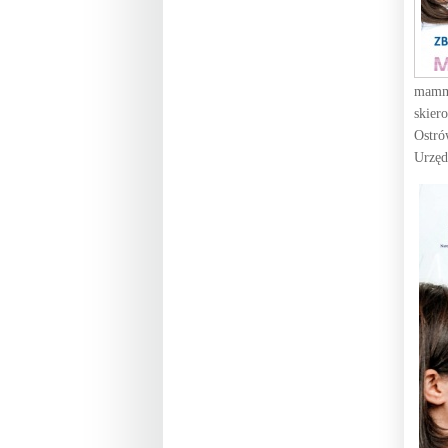
mammo
skier
Ostró
Urzęd