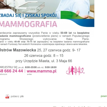
powr
pobierz plik