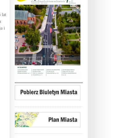
 lat
a
a i