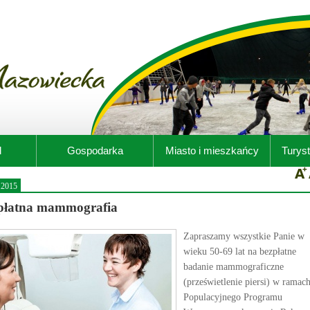
d
Gospodarka
Miasto i mieszkańcy
Turyst
.2015
płatna mammografia
Zapraszamy wszystkie Panie w
wieku 50-69 lat na bezpłatne
badanie mammograficzne
(prześwietlenie piersi) w ramac
Populacyjnego Programu