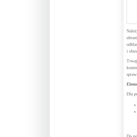
Należ
ubran
odbla
i obu
Trwaj
konie
spraw
Eleme
Dla p
Do po