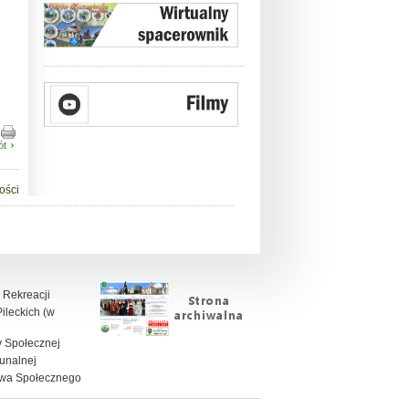
ót
ości
 Rekreacji
leckich (w
 Społecznej
unalnej
twa Społecznego