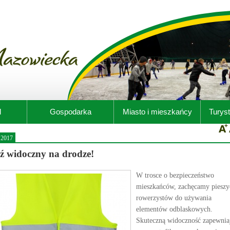
d
Gospodarka
Miasto i mieszkańcy
Turyst
.2017
ź widoczny na drodze!
W trosce o bezpieczeństwo
mieszkańców, zachęcamy pieszy
rowerzystów do używania
elementów odblaskowych.
Skuteczną widoczność zapewnia