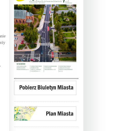
anie
eży
,