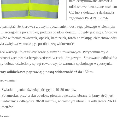
nam certyfikowane akcesoria
odblaskowe, oznaczone znakiem
CE lub z dołączoną deklaracją
zgodności PN-EN 133356.
y pamiętać, że kierowca z dużym opóźnieniem dostrzega pieszego w ciemnym
iu, szczególnie po zmroku, podczas opadów deszczu lub gdy jest mgła. Stosow
sków w formie zawieszek, opasek, kamizelek, toreb na zakupy, elementów odzi
wia zwiększa w znaczący sposób naszą widoczność.
ące wakacje, to czas wycieczek pieszych i rowerowych. Przypominamy o
czności zachowania bezpieczeństwa w ruchu drogowym. Stosowanie odblasków
ny dobrze oświetlony sprzęt rowerowy, to warunek spokojnego wypoczynku.
nty odblaskowe poprawiają naszą widoczność aż do 150 m.
orównania:
Światła mijania oświetlają drogę do 40-50 metrów.
Po zmroku, przy braku opadów, pieszy/rowerzysta ubrany w jasny strój jest
widoczny z odległości 30-50 metrów, w ciemnym ubraniu z odległości 20-30
metrów.
brania: