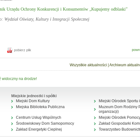
nik Urzędu Ochrony Konkurencji i Konsumentów „Kupujemy odblaski”
o: Wydział Oświaty, Kultury i Integracji Społecznej
powr
pobierz plik
Wszystkie aktualności
|
Archiwum aktualn
 widoczny na drodze!
Miejskie jednostki i spółki
Miejski Dom Kultury
Miejski Ośrodek Sportu i
Miejska Biblioteka Publiczna
Muzeum Dom Rodziny Pi
organizacji)
Centrum Usług Wspólnych
Miejski Ośrodek Pomocy
Środowiskowy Dom Samopomocy
Zakład Gospodarki Kom
Zakład Energetyki Cieplnej
Towarzystwo Budownic