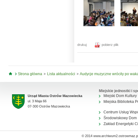
drukuj
pobierz plik
Jesteś tutaj
Strona główna
Lista aktualności
Audycje muzyczne wróciły po waka
Miejskie jednostki i sp
Miejski Dom Kultury
Urząd Miasta Ostrów Mazowiecka
ul. 3 Maja 66
Miejska Biblioteka P
07-300 Ostrów Mazowiecka
Centrum Usług Wsp
Środowiskowy Dom
Zakład Energetyki C
© 2014 www.archiwum2.ostrowmaz.pl 