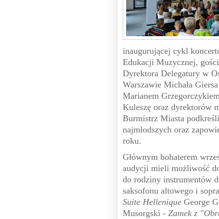
inaugurującej cykl konce
Edukacji Muzycznej, gości
Dyrektora Delegatury w O
Warszawie Michała Giersa
Marianem Grzegorczykiem,
Kuleszę oraz dyrektorów m
Burmistrz Miasta podkreśli
najmłodszych oraz zapowi
roku.
Głównym bohaterem wrześn
audycji mieli możliwość d
do rodziny instrumentów d
saksofonu altowego i sopr
Suite Hellenique
George G
Musorgski -
Zamek z "Obr