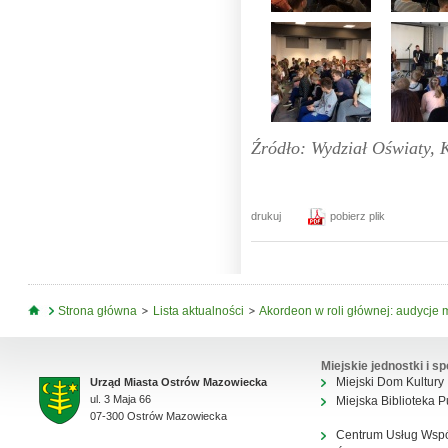
Źródło: Wydział Oświaty, K
drukuj
pobierz plik
Jesteś tutaj
Strona główna
Lista aktualności
Akordeon w roli głównej: audycje 
Miejskie jednostki i sp
Miejski Dom Kultury
Urząd Miasta Ostrów Mazowiecka
ul. 3 Maja 66
Miejska Biblioteka P
07-300 Ostrów Mazowiecka
Centrum Usług Wsp