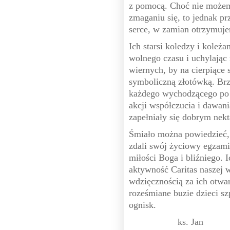
z pomocą. Choć nie może
zmaganiu się, to jednak pr
serce, w zamian otrzymuje
Ich starsi koledzy i kole
wolnego czasu i uchylając 
wiernych, by na cierpiące
symboliczną złotówką. Brz
każdego wychodzącego po p
akcji współczucia i dawani
zapełniały się dobrym nekt
Śmiało można powiedzieć, ż
zdali swój życiowy egzami
miłości Boga i bliźniego. 
aktywność Caritas naszej w
wdzięcznością za ich otwar
roześmiane buzie dzieci s
ognisk.
ks. Jan