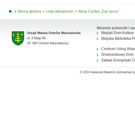
Jesteś tutaj
Strona główna
Lista aktualności
Akcja Caritas „Dar serca”
Miejskie jednostki i sp
Miejski Dom Kultury
Urząd Miasta Ostrów Mazowiecka
ul. 3 Maja 66
Miejska Biblioteka P
07-300 Ostrów Mazowiecka
Centrum Usług Wsp
Środowiskowy Dom
Zakład Energetyki C
© 2014 www.archiwum2.ostrowmaz.pl 