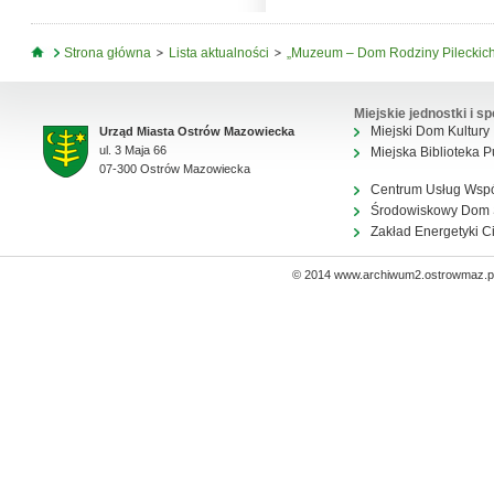
Jesteś tutaj
Strona główna
Lista aktualności
„Muzeum – Dom Rodziny Pileckich
Miejskie jednostki i sp
Miejski Dom Kultury
Urząd Miasta Ostrów Mazowiecka
ul. 3 Maja 66
Miejska Biblioteka P
07-300 Ostrów Mazowiecka
Centrum Usług Wsp
Środowiskowy Dom
Zakład Energetyki C
© 2014 www.archiwum2.ostrowmaz.pl 