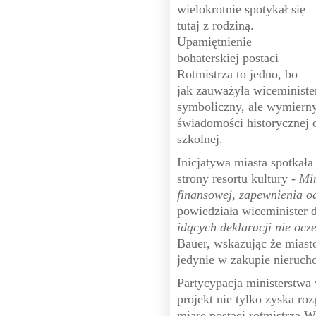
wielokrotnie spotykał się
tutaj z rodziną.
Upamiętnienie
bohaterskiej postaci
Rotmistrza to jedno, bo
jak zauważyła wiceministe
symboliczny, ale wymierny
świadomości historycznej 
szkolnej.
Inicjatywa miasta spotkał
strony resortu kultury
- Mi
finansowej, zapewnienia o
powiedziała wiceminister
idących deklaracji nie ocz
Bauer, wskazując że miast
jedynie w zakupie nieruch
Partycypacja ministerstwa
projekt nie tylko zyska ro
miarę postaci rotmistrza W