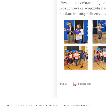
Przy okazji zebrania się c
Kożuchowska wręczyła nag
konkursie fotograficznym
drukuj
pobierz plik
Jesteś tutaj