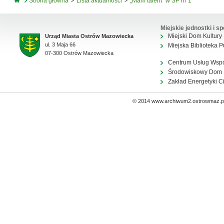
Strona główna
Lista aktualności
„Mam talent” w SP nr 1
Miejskie jednostki i sp
Miejski Dom Kultury
Urząd Miasta Ostrów Mazowiecka
ul. 3 Maja 66
Miejska Biblioteka P
07-300 Ostrów Mazowiecka
Centrum Usług Wsp
Środowiskowy Dom
Zakład Energetyki C
© 2014 www.archiwum2.ostrowmaz.pl 