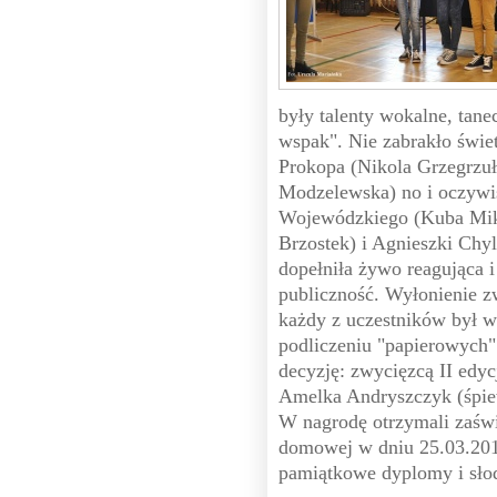
były talenty wokalne, tanec
wspak". Nie zabrakło świe
Prokopa (Nikola Grzegrzu
Modzelewska) no i oczywiś
Wojewódzkiego (Kuba Mik
Brzostek) i Agnieszki Chyl
dopełniła żywo reagująca 
publiczność. Wyłonienie z
każdy z uczestników był w
podliczeniu "papierowych"
decyzję: zwycięzcą II edyc
Amelka Andryszczyk (śpiew
W nagrodę otrzymali zaświ
domowej w dniu 25.03.2015
pamiątkowe dyplomy i sło