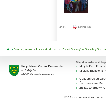
drukuj
pobierz plik
Jesteś tutaj
Strona główna
Lista aktualności
„Dzień Otwarty" w Świetlicy Socjo
Miejskie jednostki i sp
Miejski Dom Kultury
Urząd Miasta Ostrów Mazowiecka
ul. 3 Maja 66
Miejska Biblioteka P
07-300 Ostrów Mazowiecka
Centrum Usług Wsp
Środowiskowy Dom
Zakład Energetyki C
© 2014 www.archiwum2.ostrowmaz.pl 