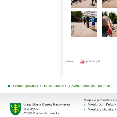
drukuj
pobierz plik
Jesteś tutaj
Strona główna
Lista aktualności
„Czwórka” pamięta o patronie
Miejskie jednostki i sp
Miejski Dom Kultury
Urząd Miasta Ostrów Mazowiecka
ul. 3 Maja 66
Miejska Biblioteka P
07-300 Ostrów Mazowiecka