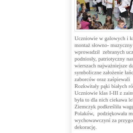
Uczniowie w galowych i kr
montaż słowno- muzyczny
wprowadził zebranych ucz
podniosły, patriotyczny na
wierszach najważniejsze 
symboliczne założenie łań
zaborców oraz zaśpiewali 
Rozkwitały pąki białych ró
Uczniowie klas I-III z zai
była to dla nich ciekawa le
Ziemczyk podkreśliła wagę 
Polaków, podziękowała mł
wychowawczyni za przygot
dekorację.