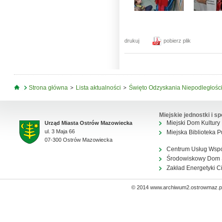
drukuj
pobierz plik
Jesteś tutaj
Strona główna
Lista aktualności
Święto Odzyskania Niepodległości
Miejskie jednostki i sp
Miejski Dom Kultury
Urząd Miasta Ostrów Mazowiecka
ul. 3 Maja 66
Miejska Biblioteka P
07-300 Ostrów Mazowiecka
Centrum Usług Wsp
Środowiskowy Dom
Zakład Energetyki C
© 2014 www.archiwum2.ostrowmaz.pl 