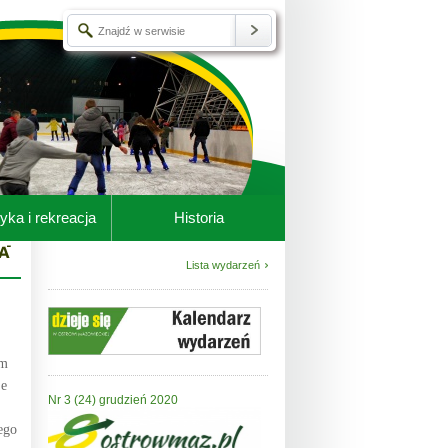
yka i rekreacja
Historia
Lista wydarzeń
am
Ze
Nr 3 (24) grudzień 2020
ego