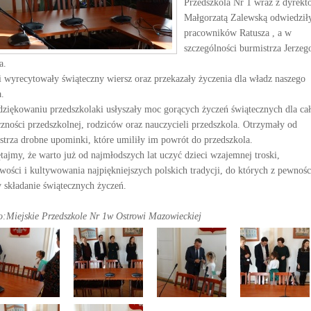
Przedszkola Nr 1 wraz z dyrekt
Małgorzatą Zalewską odwiedził
pracowników Ratusza , a w
szczególności burmistrza Jerzeg
a.
i wyrecytowały świąteczny wiersz oraz przekazały życzenia dla władz naszego
a.
ziękowaniu przedszkolaki usłyszały moc gorących życzeń świątecznych dla cał
czności przedszkolnej, rodziców oraz nauczycieli przedszkola. Otrzymały od
strza drobne upominki, które umiliły im powrót do przedszkola.
tajmy, że warto już od najmłodszych lat uczyć dzieci wzajemnej troski,
iwości i kultywowania najpiękniejszych polskich tradycji, do których z pewnośc
y składanie świątecznych życzeń.
o:Miejskie Przedszkole Nr 1w Ostrowi Mazowieckiej