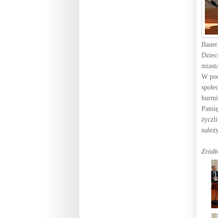
Bauer
Dziec
miast
W pod
społe
burmi
Pamię
życzl
należ
Zródł