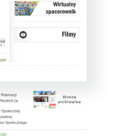
ót
ości
 Rekreacji
leckich (w
 Społecznej
unalnej
twa Społecznego
COM