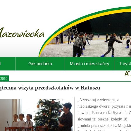
d
Gospodarka
Miasto i mieszkańcy
Turyst
.2019
ąteczna wizyta przedszkolaków w Ratuszu
„A wczoraj z wieczora, z
niebieskiego dwora, przyszła n
nowina- Panna rodzi Syna...". 
słowami tej pięknej kolędy 18
grudnia przedszkolaki z Miejski