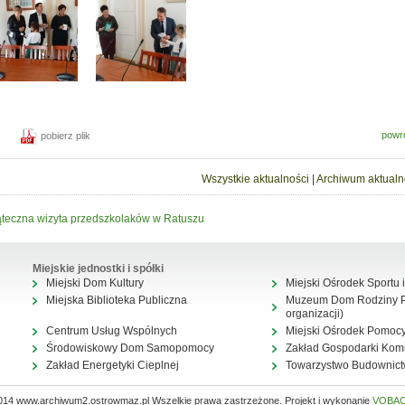
powr
pobierz plik
Wszystkie aktualności
|
Archiwum aktualn
teczna wizyta przedszkolaków w Ratuszu
Miejskie jednostki i spółki
Miejski Dom Kultury
Miejski Ośrodek Sportu i
Miejska Biblioteka Publiczna
Muzeum Dom Rodziny Pi
organizacji)
Centrum Usług Wspólnych
Miejski Ośrodek Pomocy
Środowiskowy Dom Samopomocy
Zakład Gospodarki Kom
Zakład Energetyki Cieplnej
Towarzystwo Budownic
014 www.archiwum2.ostrowmaz.pl Wszelkie prawa zastrzeżone. Projekt i wykonanie
VOBA