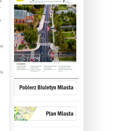
or
y
o
ej
ią